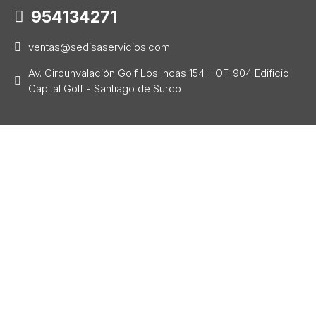
954134271
ventas@sedisaservicios.com
Av. Circunvalación Golf Los Incas 154 - OF. 904 Edificio
Capital Golf - Santiago de Surco