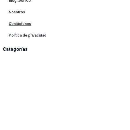
Blog técnico
Nosotros
Contáctenos
Política de privacidad
Categorías
Alineadores Laser de Ejes
Accesorios Fixturlaser
Analizador de Vibraciones
Vibrómetros
Cámaras Termográficas
Equipos para monitoreo básico