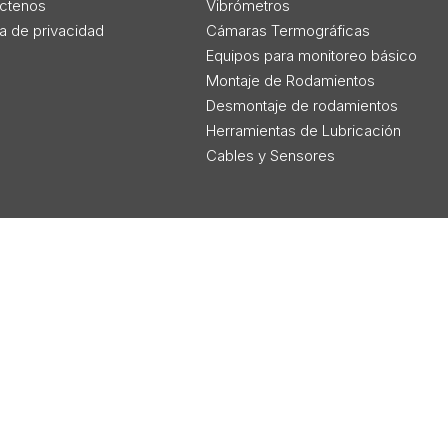
ctenos
Vibrómetros
ca de privacidad
Cámaras Termográficas
Equipos para monitoreo básico
Montaje de Rodamientos
Desmontaje de rodamientos
Herramientas de Lubricación
Cables y Sensores