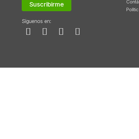
Contá
Suscribirme
Políti
Síguenos en: