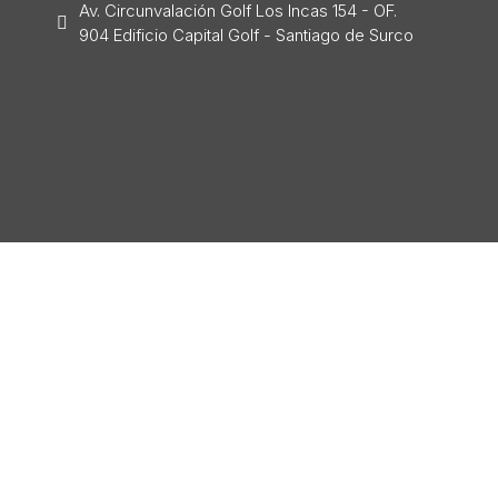
Av. Circunvalación Golf Los Incas 154 - OF.
904 Edificio Capital Golf - Santiago de Surco