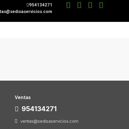
954134271
tas@sedisaservicios.com
Ventas
954134271
ventas@sedisaservicios.com