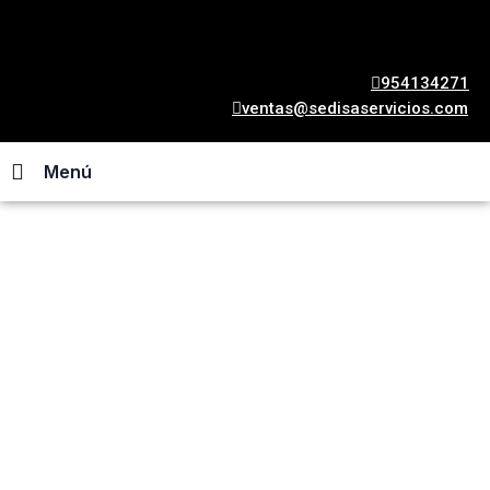
954134271
ventas@sedisaservicios.com
Menú