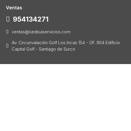
Ventas
954134271
ventas@sedisaservicios.com
Av. Circunvalación Golf Los Incas 154 - OF. 904 Edificio
Capital Golf - Santiago de Surco