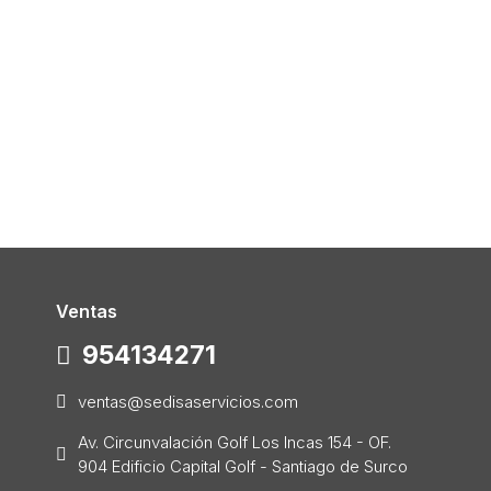
Ventas
954134271
ventas@sedisaservicios.com
Av. Circunvalación Golf Los Incas 154 - OF.
904 Edificio Capital Golf - Santiago de Surco