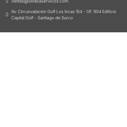
ventas@sedisaservicios.com
Av. Circunvalación Golf Los Incas 154 - OF. 904 Edificio
Capital Golf - Santiago de Surco