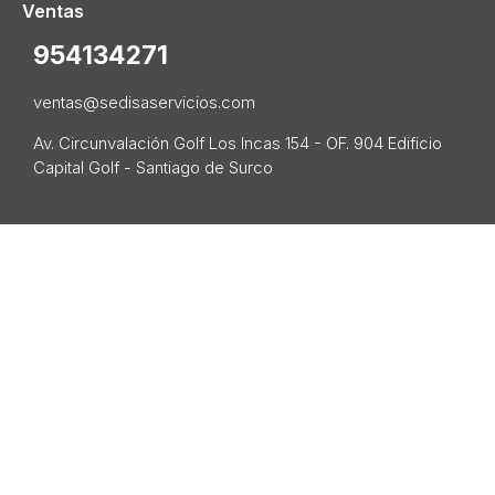
Ventas
954134271
ventas@sedisaservicios.com
Av. Circunvalación Golf Los Incas 154 - OF. 904 Edificio
Capital Golf - Santiago de Surco