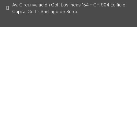
Av. Circunvalación Golf Los Incas 154 - OF. 904 Edificio
Capital Golf - Santiago de Surco