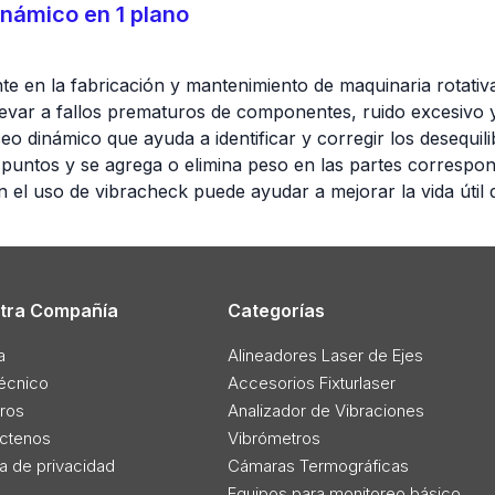
námico en 1 plano
e en la fabricación y mantenimiento de maquinaria rotativ
levar a fallos prematuros de componentes, ruido excesivo y 
eo dinámico que ayuda a identificar y corregir los desequi
s puntos y se agrega o elimina peso en las partes correspon
 el uso de vibracheck puede ayudar a mejorar la vida útil d
tra Compañía
Categorías
a
Alineadores Laser de Ejes
técnico
Accesorios Fixturlaser
ros
Analizador de Vibraciones
ctenos
Vibrómetros
ca de privacidad
Cámaras Termográficas
Equipos para monitoreo básico