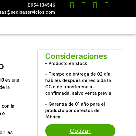
954134546
tas@sedisaservicios.com
e
Consideraciones
o
– Producto en stock
– Tiempo de entrega de 02 día
10
es una
hábiles después de recibida la
OC o de transferencia
de la
confirmada, salvo venta previa.
– Garantía de 01 año para el
 con la
producto por defectos de
n o
fábrica
Cotizar
dir las