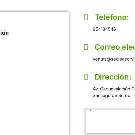
Teléfono:
954134546
ción
Correo ele
ventas@sedisaservi
Dirección:
Av. Circunvalación Go
Santiago de Surco