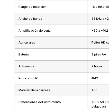
Rango de medición
-6 a 99.9 dB
Ancho de banda
35 kHz a 42
Amplificación de señal
+30 a +102 
Auriculares
Peltor HD c
Batería
2 pilas AA
Autonomía
7 horas
Protección IP
IP42
Material de la carcasa
ABS
Dimensiones del instrumento
158 x 59 x 3
pulgadas)