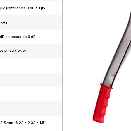
µV (referencia 0 dB = 1 µV)
 kHz
dB en pasos de 6 dB
on NRR de 25 dB
8.5 mm (6.22 x 2.32 x 1.51