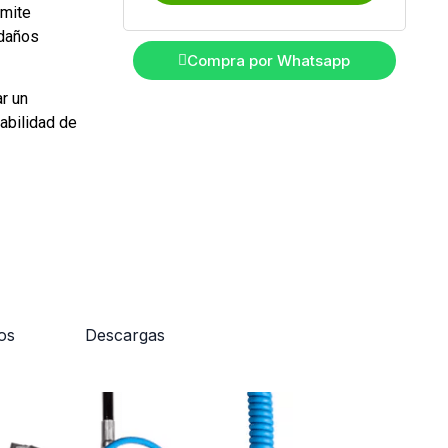
rmite
 daños
Compra por Whatsapp
r un
abilidad de
os
Descargas