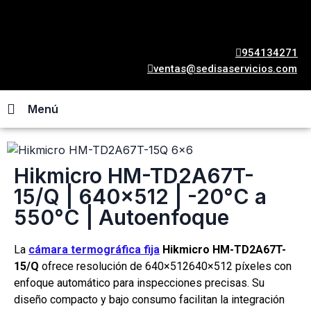
954134271
ventas@sedisaservicios.com
Menú
Hikmicro HM-TD2A67T-
15/Q | 640×512 | -20°C a
550°C | Autoenfoque
La
cámara termográfica fija
Hikmicro HM-TD2A67T-
15/Q
ofrece resolución de
640×512
640
×
512
píxeles con
enfoque automático para inspecciones precisas. Su
diseño compacto y bajo consumo facilitan la integración