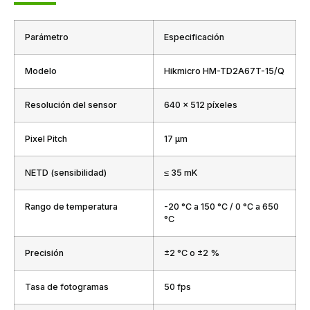
Parámetro
Especificación
Modelo
Hikmicro HM-TD2A67T-15/Q
Resolución del sensor
640 × 512 píxeles
Pixel Pitch
17 μm
NETD (sensibilidad)
≤ 35 mK
Rango de temperatura
-20 °C a 150 °C / 0 °C a 650
°C
Precisión
±2 °C o ±2 %
Tasa de fotogramas
50 fps