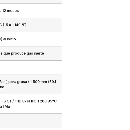
 a 12 meses
C (-5 a +140 °F)
) al inicio
as que produce gas inerte
 in.) para grasa / 1,500 mm (59.1
ite
IC T6 Ga / II 1D Ex ia IIIC T200 85°C
ia I Ma