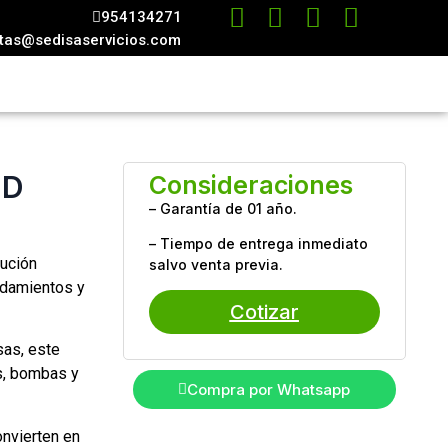
954134271
tas@sedisaservicios.com
GD
Consideraciones
– Garantía de 01 año.
– Tiempo de entrega inmediato
ución
salvo venta previa.
rodamientos y
Cotizar
sas, este
es, bombas y
Compra por Whatsapp
onvierten en