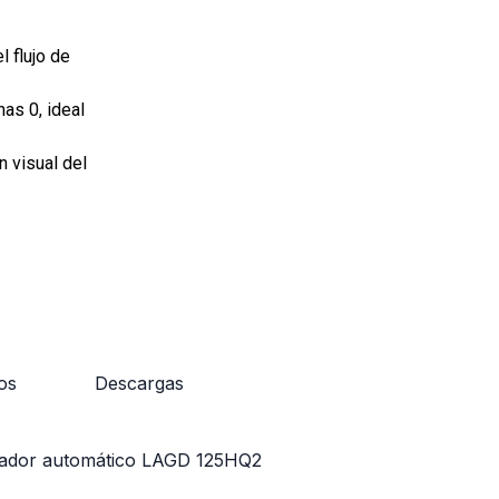
l flujo de
nas 0, ideal
n visual del
os
Descargas