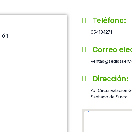
Teléfono:
954134271
ción
Correo ele
ventas@sedisaservi
Dirección:
Av. Circunvalación Go
Santiago de Surco