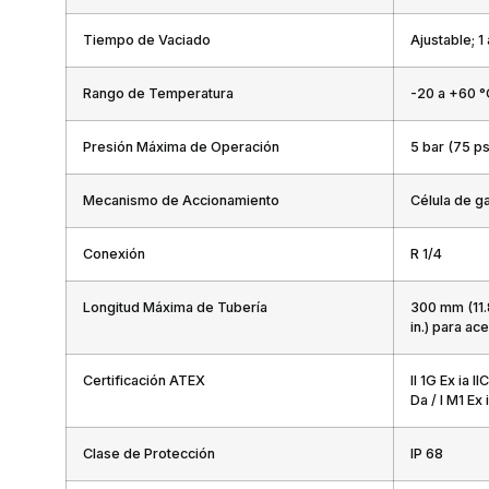
Tiempo de Vaciado
Ajustable; 1
Rango de Temperatura
-20 a +60 °
Presión Máxima de Operación
5 bar (75 psi
Mecanismo de Accionamiento
Célula de g
Conexión
R 1/4
Longitud Máxima de Tubería
300 mm (11.8
in.) para ace
Certificación ATEX
II 1G Ex ia I
Da / I M1 Ex 
Clase de Protección
IP 68