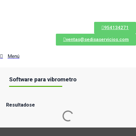
954134271
ventas@sedisaservicios.com
Menú
Software para vibrometro
Resultadose