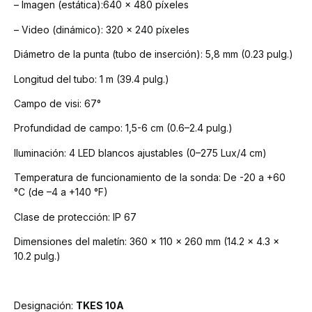
– Imagen (estática):
640 x 480 píxeles
– Video (dinámico):
320 x 240 píxeles
Diámetro de la punta
(tubo de inserción):
5,8 mm (0.23 pulg.)
Longitud del tubo:
1 m (39.4 pulg.)
Campo de visi:
67°
Profundidad de campo:
1,5-6 cm (0.6–2.4 pulg.)
Iluminación:
4 LED blancos ajustables (0–275 Lux/4 cm)
Temperatura de funcionamiento
de la sonda:
De -20 a +60
°C (de –4 a +140 °F)
Clase de protección:
IP 67
Dimensiones del maletín:
360 x 110 x 260 mm (14.2 x 4.3 x
10.2 pulg.)
Designación:
TKES 10A