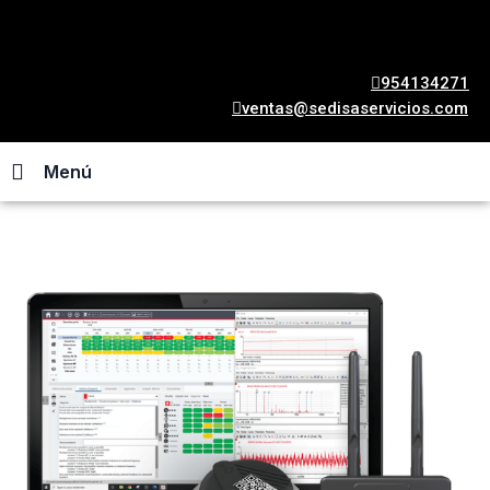
954134271
ventas@sedisaservicios.com
Menú