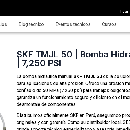
ven
cios
Blog técnico
Eventos tecnicos
Cursos
SKF TMJL 50 | Bomba Hidr
| 7,250 PSI
La bomba hidráulica manual
SKF TMJL 50
es la solució
para aplicaciones de alta presión. Ofrece una presión 
confiable de 50 MPa (7 250 psi) para trabajos exigente
garantiza un funcionamiento seguro y eficiente en el mo
desmontaje de componentes.
Distribuimos oficialmente SKF en Perú, asegurando pro
originales y con garantía. Como su distribuidor local, SE
brinda soporte técnico especializado y asesoría inmedi