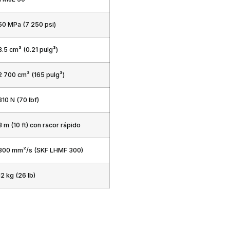
50 MPa (7 250 psi)
3.5 cm³ (0.21 pulg³)
2 700 cm³ (165 pulg³)
310 N (70 lbf)
3 m (10 ft) con racor rápido
300 mm²/s (SKF LHMF 300)
12 kg (26 lb)