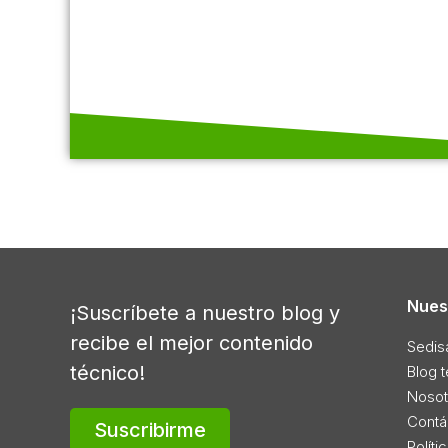
Nues
¡Suscríbete a nuestro blog y
recibe el mejor contenido
Sedis
técnico!
Blog 
Nosot
Contá
Suscribirme
Políti