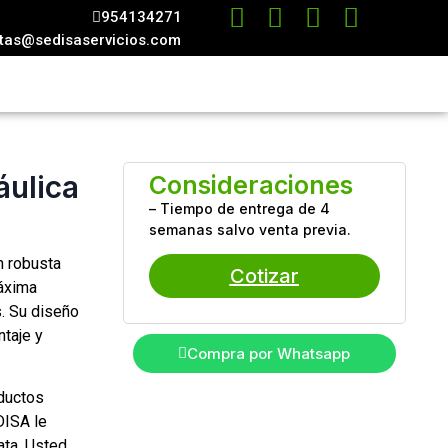
954134271
tas@sedisaservicios.com
áulica
Consideraciones
– Tiempo de entrega de 4
semanas salvo venta previa.
n robusta
Cotizar
máxima
s. Su diseño
ntaje y
Compra por Whatsapp
ductos
DISA le
ata. Usted