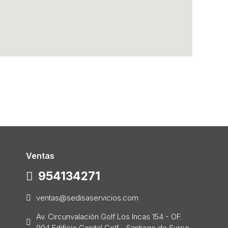
Ventas
954134271
ventas@sedisaservicios.com
Av. Circunvalación Golf Los Incas 154 - OF.
904 Edificio Capital Golf - Santiago de Surco