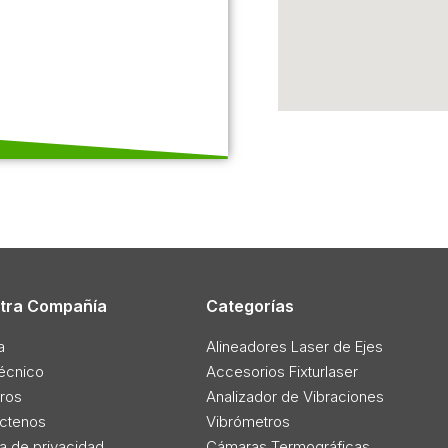
tra Compañía
Categorías
a
Alineadores Laser de Ejes
técnico
Accesorios Fixturlaser
ros
Analizador de Vibraciones
ctenos
Vibrómetros
ca de privacidad
Cámaras Termográficas