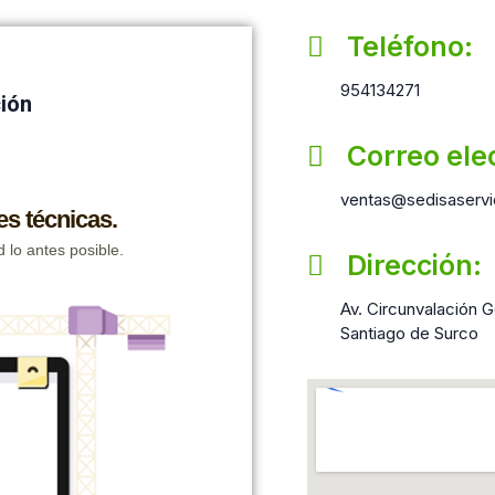
Teléfono:
954134271
ción
Correo ele
ventas@sedisaservi
Dirección:
Av. Circunvalación Go
Santiago de Surco