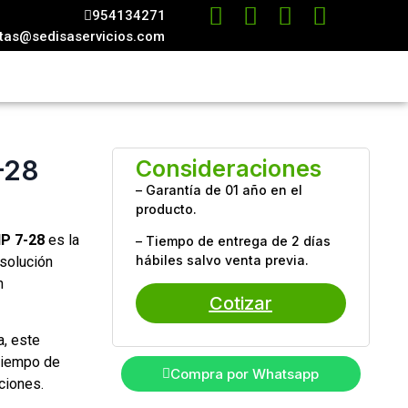
954134271
tas@sedisaservicios.com
–28
Consideraciones
– Garantía de 01 año en el
producto.
IP 7-28
es la
– Tiempo de entrega de 2 días
hábiles salvo venta previa.
 solución
n
Cotizar
a, este
 tiempo de
Compra por Whatsapp
ciones.