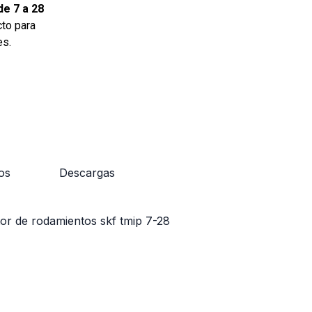
e 7 a 28
cto para
es.
os
Descargas