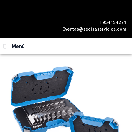
954134271
ventas@sedisaservicios.com
Menú