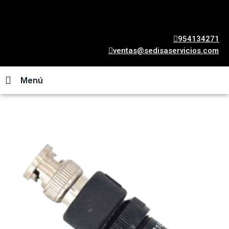
954134271
ventas@sedisaservicios.com
Menú