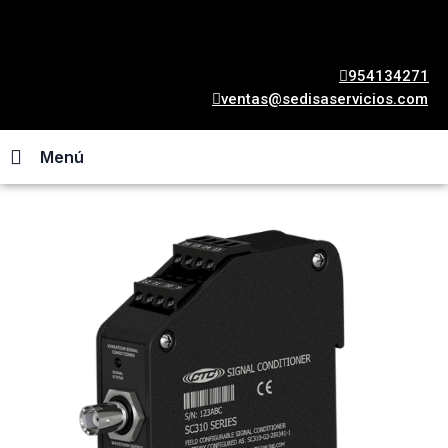
954134271
ventas@sedisaservicios.com
Menú