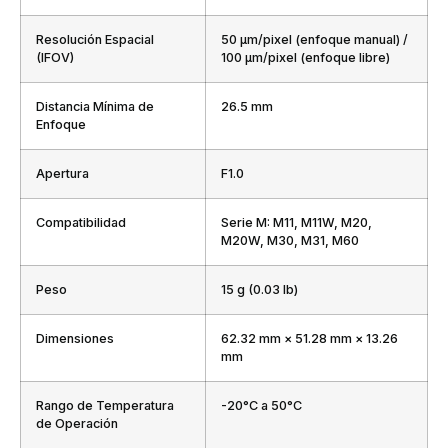
Resolución Espacial
50 μm/pixel (enfoque manual) /
(IFOV)
100 μm/pixel (enfoque libre)
Distancia Mínima de
26.5 mm
Enfoque
Apertura
F1.0
Compatibilidad
Serie M: M11, M11W, M20,
M20W, M30, M31, M60
Peso
15 g (0.03 lb)
Dimensiones
62.32 mm × 51.28 mm × 13.26
mm
Rango de Temperatura
-20°C a 50°C
de Operación