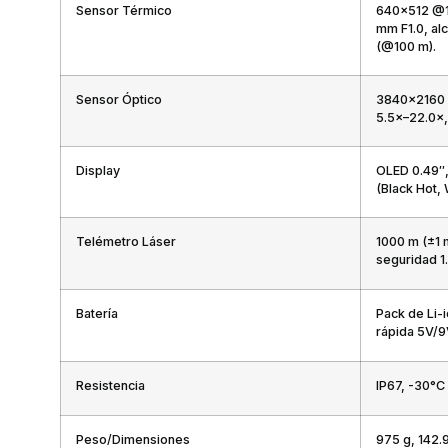
Sensor Térmico
640×512 @1
mm F1.0, al
(@100 m).
Sensor Óptico
3840×2160 (
5.5×–22.0×,
Display
OLED 0.49″,
(Black Hot, 
Telémetro Láser
1000 m (±1 
seguridad 1.
Batería
Pack de Li-i
rápida 5V/9
Resistencia
IP67, -30°C
Peso/Dimensiones
975 g, 142.