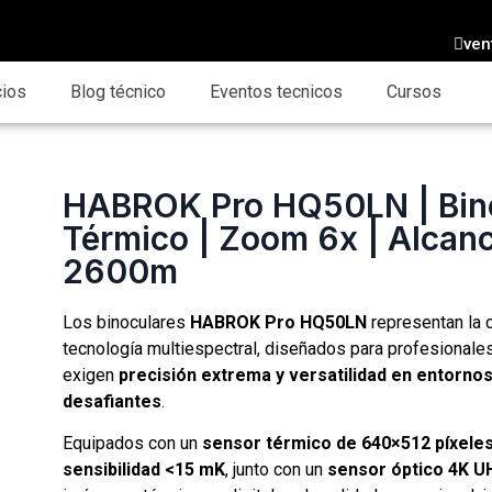
ven
cios
Blog técnico
Eventos tecnicos
Cursos
HABROK Pro HQ50LN | Bin
Térmico | Zoom 6x | Alcan
2600m
Los binoculares
HABROK Pro HQ50LN
representan la 
tecnología multiespectral, diseñados para profesionale
exigen
precisión extrema y versatilidad en entorno
desafiantes
.
Equipados con un
sensor térmico de 640×512 píxeles
sensibilidad <15 mK
, junto con un
sensor óptico 4K U