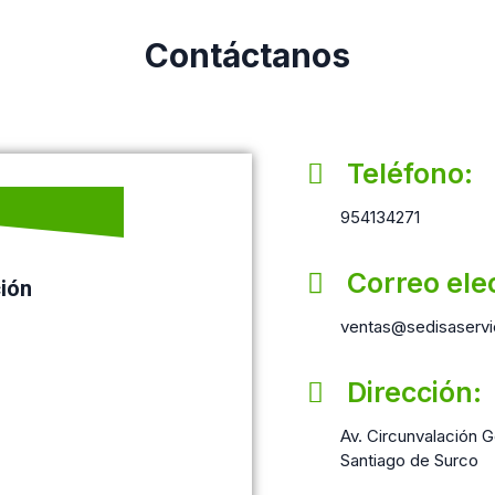
Contáctanos
Teléfono:
954134271
Correo ele
ción
ventas@sedisaservi
Dirección:
Av. Circunvalación Go
Santiago de Surco