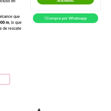
ncluso en
alcance que
Compra por Whatsapp
000 m
, lo que
es de rescate
gas