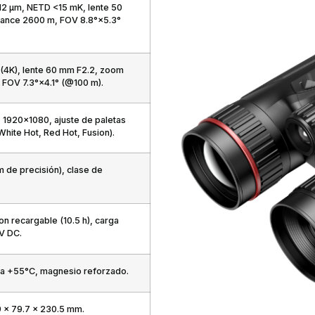
2 µm, NETD <15 mK, lente 50
cance 2600 m, FOV 8.8°×5.3°
4K), lente 60 mm F2.2, zoom
 FOV 7.3°×4.1° (@100 m).
 1920×1080, ajuste de paletas
White Hot, Red Hot, Fusion).
m de precisión), clase de
on recargable (10.5 h), carga
V DC.
 a +55°C, magnesio reforzado.
9 × 79.7 × 230.5 mm.