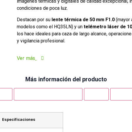
imágenes térmicas y digitales de calidad excepcional, i
condiciones de poca luz.
Destacan por su
lente térmica de 50 mm F1.0
(mayor 
modelos como el HQ35LN) y un
telémetro láser de 1
los hace ideales para caza de largo alcance, operacion
y vigilancia profesional.
Ver más
Más información del producto
ucto
Aplicaciones del Producto
Videos
Descar
Especificaciones