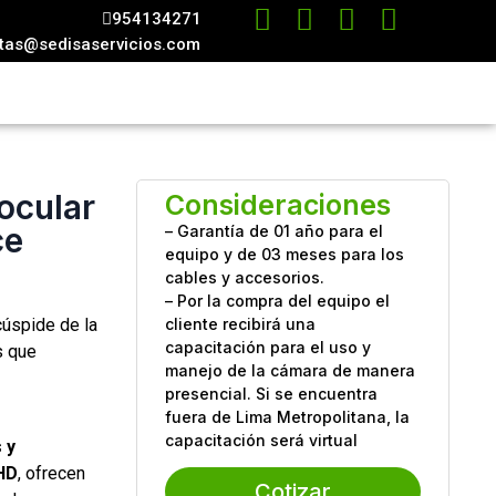
954134271
tas@sedisaservicios.com
ocular
Consideraciones
ce
– Garantía de 01 año para el
equipo y de 03 meses para los
cables y accesorios.
– Por la compra del equipo el
cúspide de la
cliente recibirá una
capacitación para el uso y
s que
manejo de la cámara de manera
s
presencial. Si se encuentra
fuera de Lima Metropolitana, la
capacitación será virtual
 y
HD
, ofrecen
Cotizar